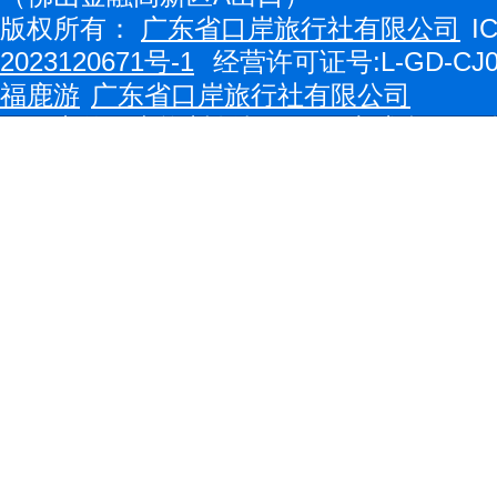
版权所有：
广东省口岸旅行社有限公司
I
2023120671号-1
经营许可证号:L-GD-CJ0
福鹿游
广东省口岸旅行社有限公司
网页中的图文资料版权属原作者或合作媒
如果原作者不愿在本网站刊出或发现与原作
系400-8398-002，我们会尽快将您的
根据您的意见给予其他处理。