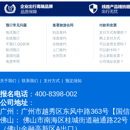
预订常见问题
签署旅游合同
付款和发票
电话预订
到店签约
支付方式有哪些？
在线预订
传真签约
网上支付方式
不预订,QQ咨询
在线签约
可以使用支票吗？
取消预订
上门签约
可以刷卡吗？
退团问题
合同范本
怎么拿取发票？
免责申明
公司地址在那？
关于我们
|
联系我们
|
支付方式
|
预定须知
报名电话
：400-8398-002
公司地址
：
广州：广州市越秀区东风中路363号【国信
佛山： 佛山市南海区桂城街道融通路22号【
（佛山金融高新区A出口）