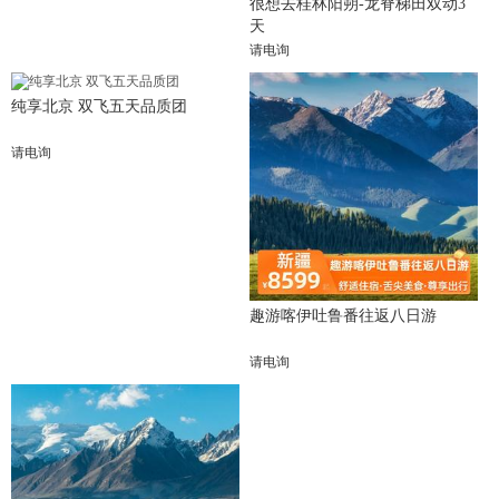
很想去桂林阳朔-龙脊梯田双动3
天
请电询
纯享北京 双飞五天品质团
请电询
趣游喀伊吐鲁番往返八日游
请电询