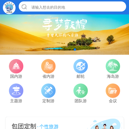
国内游
省内游
邮轮
海岛游
主题游
定制游
团队游
会议