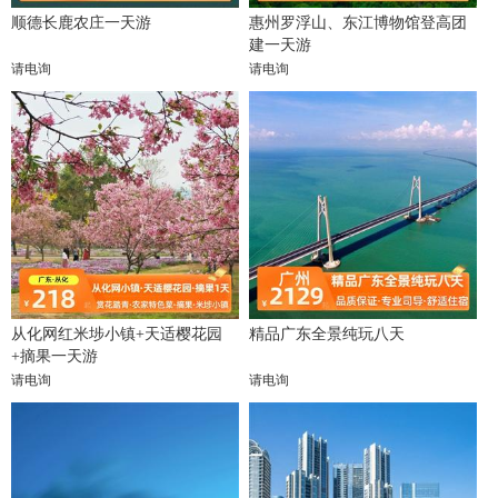
顺德长鹿农庄一天游
惠州罗浮山、东江博物馆登高团
建一天游
请电询
请电询
从化网红米埗小镇+天适樱花园
精品广东全景纯玩八天
+摘果一天游
请电询
请电询