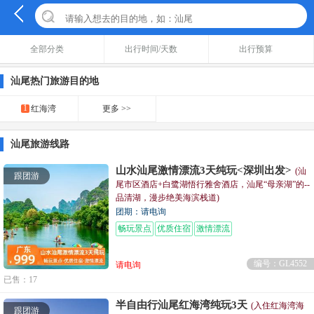
全部分类
出行时间/天数
出行预算
汕尾热门旅游目的地
1
红海湾
更多 >>
汕尾旅游线路
山水汕尾激情漂流3天纯玩<深圳出发>
(汕
跟团游
尾市区酒店+白鹭湖悟行雅舍酒店，汕尾“母亲湖”的--
品清湖，漫步绝美海滨栈道)
团期：请电询
畅玩景点
优质住宿
激情漂流
编号：GL4552
请电询
已售：17
半自由行汕尾红海湾纯玩3天
(入住红海湾海
跟团游