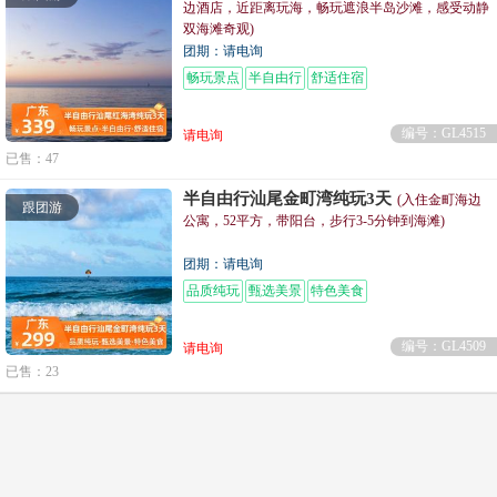
边酒店，近距离玩海，畅玩遮浪半岛沙滩，感受动静
双海滩奇观)
团期：请电询
畅玩景点
半自由行
舒适住宿
编号：GL4515
请电询
已售：47
半自由行汕尾金町湾纯玩3天
(入住金町海边
跟团游
公寓，52平方，带阳台，步行3-5分钟到海滩)
团期：请电询
品质纯玩
甄选美景
特色美食
编号：GL4509
请电询
已售：23