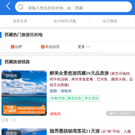
全部分类
出行时间/天数
出行预算
西藏热门旅游目的地
1
2
拉萨
布达拉宫
更多 >>
西藏旅游线路
醉美全景悠游西藏10天品质游
(林芝石锅鸡、
跟团游
牦牛肉汤锅，烤羊美食套餐，巴河鱼，菌类火锅，品
味舌尖西藏)
团期：请电询
有氧伴旅
藏装留影
养生美味
编号：GL4437
请电询
已售：11
隐秀墨脱秘境莲花11天游
(从“林”开始：入藏
跟团游