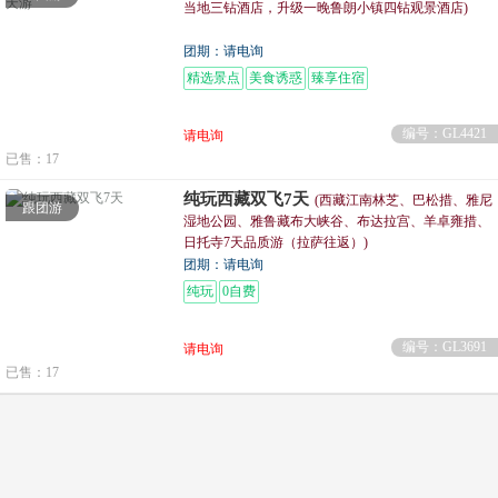
当地三钻酒店，升级一晚鲁朗小镇四钻观景酒店)
团期：请电询
精选景点
美食诱惑
臻享住宿
编号：GL4421
请电询
已售：17
纯玩西藏双飞7天
(西藏江南林芝、巴松措、雅尼
跟团游
湿地公园、雅鲁藏布大峡谷、布达拉宫、羊卓雍措、
日托寺7天品质游（拉萨往返）)
团期：请电询
纯玩
0自费
编号：GL3691
请电询
已售：17