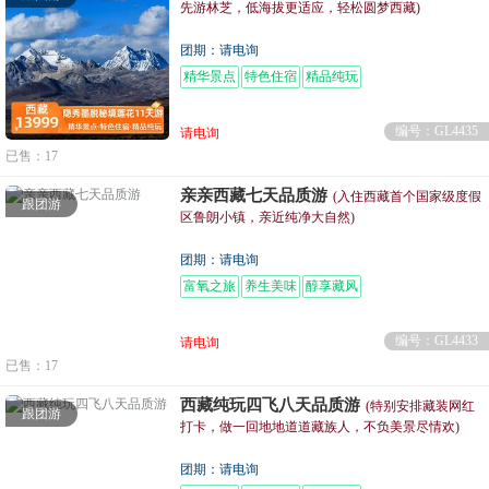
先游林芝，低海拔更适应，轻松圆梦西藏)
团期：请电询
精华景点
特色住宿
精品纯玩
编号：GL4435
请电询
已售：17
亲亲西藏七天品质游
(入住西藏首个国家级度假
跟团游
区鲁朗小镇，亲近纯净大自然)
团期：请电询
富氧之旅
养生美味
醇享藏风
编号：GL4433
请电询
已售：17
西藏纯玩四飞八天品质游
(特别安排藏装网红
跟团游
打卡，做一回地地道道藏族人，不负美景尽情欢)
团期：请电询