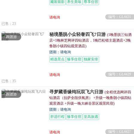
藏装留影
养生美味
尊享住宿
编号：GL4431
请电询
已售：23
秘境墨脱小众轻奢四飞7日游
(1晚墨脱三钻酒
跟团游
店+1晚林芝网评四钻酒店，1晚巴松错主题酒店+2晚
鲁朗小镇四钻观景酒店)
团期：请电询
精选景点
臻享住宿
独家安排
编号：GL4429
请电询
已售：35
寻梦藏香缘纯玩双飞六日游
(全程优选网评四
跟团游
钻酒店（拉萨全段供氧房） +升级一晚鲁朗小镇四钻
观景酒店 +升级一晚大峡谷景区观景民宿)
团期：请电询
舒适行程
臻享住宿
至高旅遇
编号：GL4427
请电询