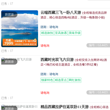
已售：17
云端西藏三飞一卧八天游
(全程臻选优质品牌
跟团游
酒店，精心筛选四晚4钻酒店，升级一晚鲁朗小镇)
团期：请电询
精选旅拍
至高旅遇
美味升级
编号：GL4425
请电询
已售：17
西藏时光双飞六日游
(全程安排入住网评4钻酒
跟团游
店+1晚巴松错主题酒店，全程含餐5早8正餐)
团期：请电询
独家特色
精选景点
网红旅拍
编号：GL4423
请电询
已售：17
精品西藏拉萨往返双卧11天游
(全程精心筛选
跟团游