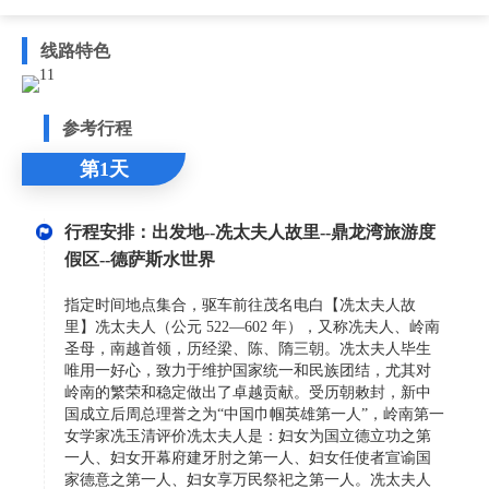
线路特色
参考行程
第1天
行程安排：出发地--冼太夫人故里--鼎龙湾旅游度
假区--德萨斯水世界
指定时间地点集合，驱车前往茂名电白【冼太夫人故
里】冼太夫人（公元 522—602 年），又称冼夫人、岭南
圣母，南越首领，历经梁、陈、隋三朝。冼太夫人毕生
唯用一好心，致力于维护国家统一和民族团结，尤其对
岭南的繁荣和稳定做出了卓越贡献。受历朝敕封，新中
国成立后周总理誉之为“中国巾帼英雄第一人”，岭南第一
女学家冼玉清评价冼太夫人是：妇女为国立德立功之第
一人、妇女开幕府建牙肘之第一人、妇女任使者宣谕国
家德意之第一人、妇女享万民祭祀之第一人。冼太夫人