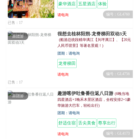
豪华酒店
五星酒店
体验
编号：GL4760
请电询
已售：17
很想去桂林阳朔-龙脊梯田双动3天
跟团游
(船游总统段精华漓江【兴坪漓江】、【20元
人民币背景】等著名景观！)
团期：请电询
龙脊梯田
编号：GL4756
请电询
已售：17
趣游喀伊吐鲁番往返八日游
(6晚当地
跟团游
四星酒店+1晚禾木景区酒店，全程安排2+1豪
华旅游大巴车，轻松出行)
团期：请电询
舒适住宿
舌尖美食
尊享出行
编号：GL4173
请电询