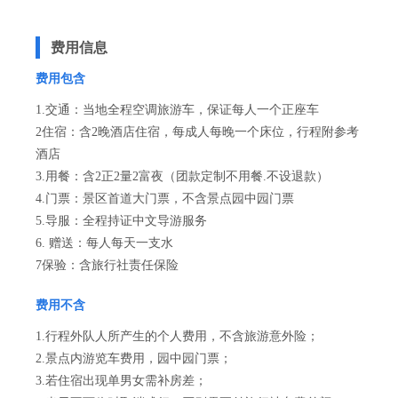
费用信息
费用包含
1.交通：当地全程空调旅游车，保证每人一个正座车
2住宿：含2晚酒店住宿，每成人每晚一个床位，行程附参考
酒店
3.用餐：含2正2量2富夜（团款定制不用餐.不设退款）
4.门票：景区首道大门票，不含景点园中园门票
5.导服：全程持证中文导游服务
6. 赠送：每人每天一支水
7保验：含旅行社责任保险
费用不含
1.行程外队人所产生的个人费用，不含旅游意外险；
2.景点内游览车费用，园中园门票；
3.若住宿出现单男女需补房差；