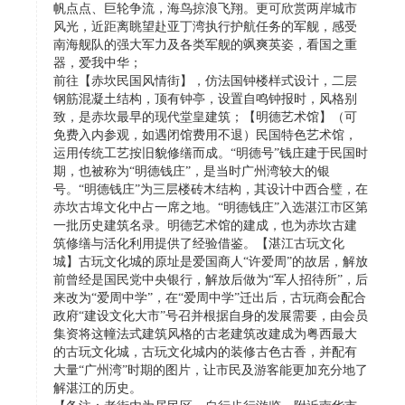
帆点点、巨轮争流，海鸟掠浪飞翔。更可欣赏两岸城市
风光，近距离眺望赴亚丁湾执行护航任务的军舰，感受
南海舰队的强大军力及各类军舰的飒爽英姿，看国之重
器，爱我中华；
前往【赤坎民国风情街】，仿法国钟楼样式设计，二层
钢筋混凝土结构，顶有钟亭，设置自鸣钟报时，风格别
致，是赤坎最早的现代堂皇建筑；【明德艺术馆】（可
免费入内参观，如遇闭馆费用不退）民国特色艺术馆，
运用传统工艺按旧貌修缮而成。“明德号”钱庄建于民国时
期，也被称为“明德钱庄”，是当时广州湾较大的银
号。“明德钱庄”为三层楼砖木结构，其设计中西合璧，在
赤坎古埠文化中占一席之地。“明德钱庄”入选湛江市区第
一批历史建筑名录。明德艺术馆的建成，也为赤坎古建
筑修缮与活化利用提供了经验借鉴。【湛江古玩文化
城】古玩文化城的原址是爱国商人“许爱周”的故居，解放
前曾经是国民党中央银行，解放后做为“军人招待所”，后
来改为“爱周中学”，在“爱周中学”迁出后，古玩商会配合
政府“建设文化大市”号召并根据自身的发展需要，由会员
集资将这幢法式建筑风格的古老建筑改建成为粤西最大
的古玩文化城，古玩文化城内的装修古色古香，并配有
大量“广州湾”时期的图片，让市民及游客能更加充分地了
解湛江的历史。