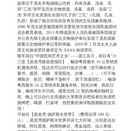
故里位于茂名市电城镇山兜村，内有冼墓、冼庙、冼
府“三冼”等罕见历史文物资源。冼墓、冼府、冼庙“三
冼”并存文化资源在全国与孔子的“三孔”（孔陵、孔庙、
孔府）形成了南北对应的至奇至伟的文化现象和格局。
2006 年冼太故里被国家民宗委批准为首批全国民族团结
进步教育基地。2013 年隋谯国夫人冼氏墓被国务院核定
并公布为第七批全国重点文物保护单位实现了茂名国家
级重点文物保护单位零的突破。2018 年 2 月冼太夫人故
里文化旅游景区被评定为 AAAA 旅游景区。
驱车前往“中国民间艺术之乡”——湛江吴川，前往有”小
三亚【鼎龙湾旅游度假区】，畅游粤西最长 16 公里绝美
私属海岸线，抵达后可以自行徒步沙滩（您可躺在椅上
看书、观景、闲聊、享受阳光、沙滩.......）；（可于海
滩散步、拾贝、椰林下荡秋千....留下浪漫回忆）；畅游
粤西最长 16 公里绝美私属海岸线，阳光沙滩，风吹日
落，偷得浮生半日闲。感受北纬 22 度的海滩的独特之
美。晚上可以自行去浪漫的大笨熊音乐吧或者狂热浪吧
烧烤吧，喝酒、打桌球、你想要的海洋氛围都能在这实
现！
可前往【鼎龙湾·德萨斯水世界】（费用自理 100 元/
人），鼎龙湾德萨斯水世界共设七大区域，分别是达拉
斯城、阿拉莫海、响尾蛇峡谷、黑金油田、仙人掌镇、