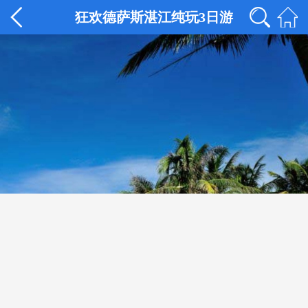
狂欢德萨斯湛江纯玩3日游