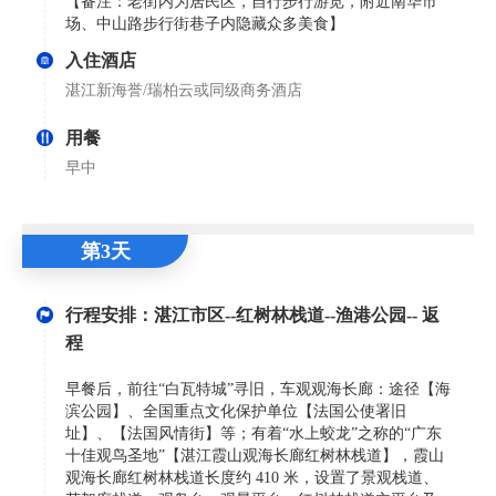
【备注：老街内为居民区，自行步行游览，附近南华市
场、中山路步行街巷子内隐藏众多美食】
入住酒店
湛江新海誉/瑞柏云或同级商务酒店
用餐
早中
第3天
行程安排：湛江市区--红树林栈道--渔港公园-- 返
程
早餐后，前往“白瓦特城”寻旧，车观观海长廊：途径【海
滨公园】、全国重点文化保护单位【法国公使署旧
址】、【法国风情街】等；有着“水上蛟龙”之称的“广东
十佳观鸟圣地”【湛江霞山观海长廊红树林栈道】，霞山
观海长廊红树林栈道长度约 410 米，设置了景观栈道、