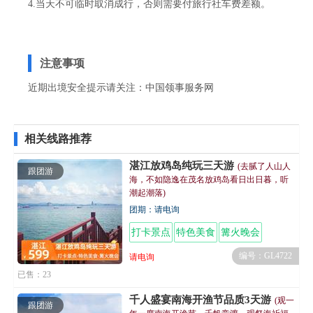
4.当天不可临时取消成行，否则需要付旅行社车费差额。
注意事项
近期出境安全提示请关注：
中国领事服务网
相关线路推荐
湛江放鸡岛纯玩三天游
(去腻了人山人
跟团游
海，不如隐逸在茂名放鸡岛看日出日暮，听
潮起潮落)
团期：请电询
打卡景点
特色美食
篝火晚会
编号：GL4722
请电询
已售：23
千人盛宴南海开渔节品质3天游
(观一
跟团游