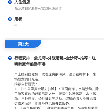
入住酒店
鼎龙湾180°海景公寓或同级酒店
用餐
中
第2天
行程安排：鼎龙湾--外观潜艇--金沙湾--推荐：红
嘴鸥豪华船游军港
早上睡到自然醒，吹着凉爽的海风，漫步在椰林下，来
场惬意的日光浴。
推荐自行游玩：
1、【16 公里黄金活力沙滩】：直面南海，水清沙幼。除
了游客喜欢的赶海活动之外，还提供沙滩运动、水上运
动、户外拓展、婚纱摄影等活动。缤纷的情人沙滩风情
街依滩而建，汇聚环球风情餐饮服务。
2、【海之角栈桥】：浪漫唯美的海之角，为游客带来置