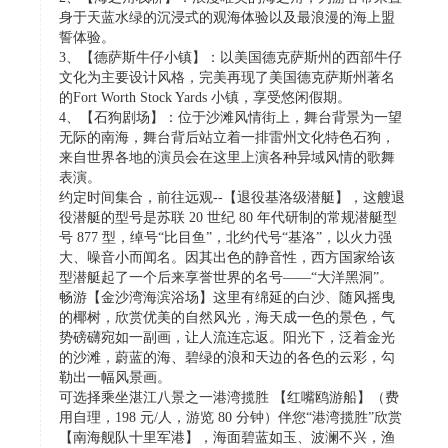
身于天蓝水绿的沉浸式的观海体验以及最浪漫的海上盟
誓体验。
3、【德萨斯牛仔小镇】：以美国德克萨斯州的西部牛仔
文化为主要设计风格，完美再现了美国德克萨斯州著名
的Fort Worth Stock Yards 小镇，享受悠闲假期。
4、【石狗剧场】：位于沙滩风情街上，舞台背景为一望
无际的南海，舞台背后站立着一排雷州文化特色石狗，
来自世界各地的演员会在这里上演各种异域风情的歌舞
表演。
约定时间集合，前往远观--【退役基洛级潜艇】，这艘退
役潜艇的型号是苏联 20 世纪 80 年代研制的常规潜艇型
号 877 型，绰号“比目鱼”，北约代号“基洛”，以火力强
大、噪音小而闻名。因其出色的静音性，西方国家给该
型潜艇起了一个后来享誉世界的名号——“大洋黑洞”。
畅游【金沙湾海滨浴场】这里有绵延的白沙、随风摇曳
的椰树，欣赏优美的自然风光，海天成一色的景色，气
势磅礴宛如一副画，让人流连忘返。阳光下，泛着金光
的沙滩，蔚蓝的海、碧绿的浪和天边的各色的云彩，勾
勒出一幅风景画。
可选择乘坐湛江八景之一港湾揽胜 【红嘴鸥游船】（费
用自理，198 元/人，游览 80 分钟）伴您“港湾揽胜”欣赏
【南海舰队十里军港】，海面碧蓝如玉、波澜不兴，渔