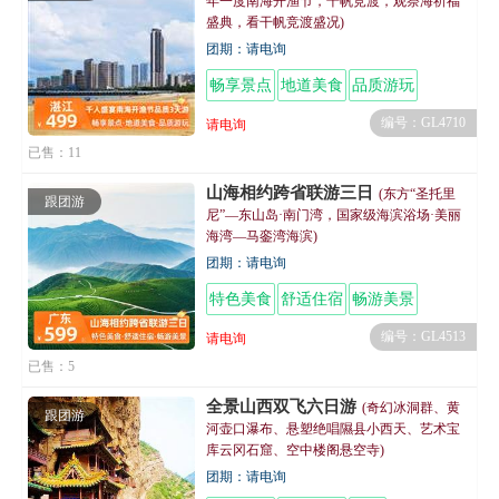
年一度南海开渔节，千帆竞渡，观祭海祈福
盛典，看干帆竞渡盛况)
团期：请电询
畅享景点
地道美食
品质游玩
编号：GL4710
请电询
已售：11
山海相约跨省联游三日
(东方“圣托里
跟团游
尼”—东山岛·南门湾，国家级海滨浴场·美丽
海湾—马銮湾海滨)
团期：请电询
特色美食
舒适住宿
畅游美景
编号：GL4513
请电询
已售：5
全景山西双飞六日游
(奇幻冰洞群、黄
跟团游
河壶口瀑布、悬塑绝唱隰县小西天、艺术宝
库云冈石窟、空中楼阁悬空寺)
团期：请电询