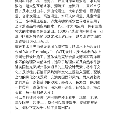
佩斯科河谷、格兰德河谷，设置有海啸造浪池、家庭造
浪池、超大型互动水寨、漂流河、激流河、儿童戏水乐
园以及水上过山车、穿山蛇滑道、大喇叭滑道、巨碗滑
道、合家欢滑道、高速滑道、水环人体滑道、儿童滑道
等三十多种滑道组合。鼎龙湾德萨斯水世界项目选用了
全球滑道品牌供应商白水、Polin 作为供应商；拥有规模
较大的水寨组合黑金油田。13000 ㎡造浪池阿拉莫海；亚
洲地区相对较长的 303 米水上过山车；以及滑道穿山蛇
滑道等32 种水上项目。
德萨斯水世界由鼎龙集团斥资打造，聘请水上乐园设计
公司 Water Technology Inc.(WTI)设计，按照标准的水上
乐园进行设计施工。整体规划完结合鼎龙湾国家海洋度
假区的地理及自然条件，选取了地理位置及自然条件接
近美国德克萨斯州作为项目的主题设计元素，将牛仔文
化以及以往的石油开采热潮等文化主题融入园区，配以
当地的风化沙漠景观，充满美国西部风情。而来循着海
浪的声音，踩着洁净的沙滩，那海天一色海面，像绸缎
一样柔和，微荡着漪，海水在不远处，轻轻絮语。海边
美景，每一拍都是大片！
可以自行徒步沙滩（您可躺在椅上看书、观景、闲聊、
享受阳光、沙滩....，您还可以海滩散步、挖螺挖蟹拾
贝、椰林下荡秋千，留下浪漫回忆）