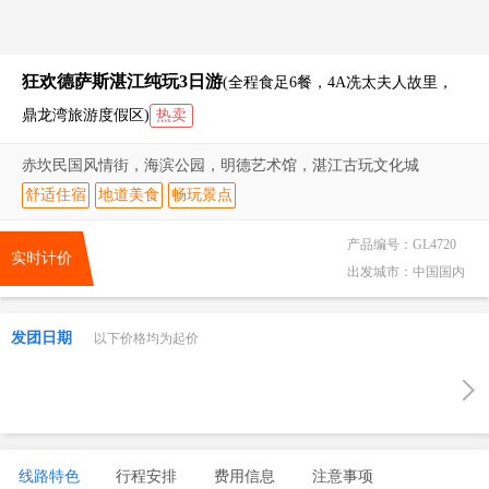
狂欢德萨斯湛江纯玩3日游
(全程食足6餐，4A冼太夫人故里，
鼎龙湾旅游度假区)
热卖
赤坎民国风情街，海滨公园，明德艺术馆，湛江古玩文化城
舒适住宿
地道美食
畅玩景点
产品编号：
GL4720
实时计价
出发城市：
中国国内
发团日期
以下价格均为起价
线路特色
行程安排
费用信息
注意事项