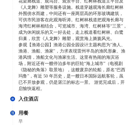
花架廊栈道、观鸟台、观景平台、红树林栈道主平台及
《人龙舞》雕塑等服务设施。栈道穿越观海长廊红树林
外围傍水而建，中间还有一座两层高的环形玻璃建筑，
可供市民游客在此观海听涛。红树林栈道把观海长廊与
海湾红树林相结合，可览城市、海湾、红树林等“三景”，
成为休闲娱乐的又一好去处，走上栈道看红树林、白鹭
归巢，欣赏《人龙舞》雕塑，观赏海上旖旎风光。
参观【渔港公园】渔港公园全园设计主题构思为"渔人、
渔港、渔船、渔家"，力求表现雷州半岛的渔民形象、渔
港风情，渔船文化与渔家生活。这里有热闹的海滨浴
场，附近还有一艘停泊多年的巨轮“海上城市”（电视剧
《隐秘的角落》取景地），这艘废弃的轮船，原名“巴西
玛鲁”，有近 50 年历史，是一艘日本国际远航客轮，虽
已不开放参观，仍是湛江的标志一景。 游览完成后，开
启愉快返程。
入住酒店
用餐
早