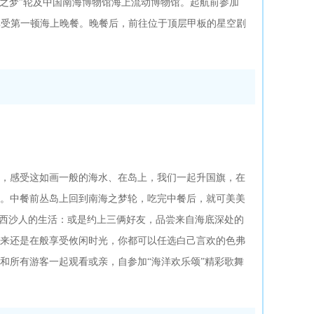
“南海之梦”轮及中国南海博物馆海上流动博物馆。起航前参加
享受第一顿海上晚餐。晚餐后，前往位于顶层甲板的星空剧
，感受这如画一般的海水、在岛上，我们一起升国旗，在
。中餐前丛岛上回到南海之梦轮，吃完中餐后，就可美美
受西沙人的生活：或是约上三俩好友，品尝来自海底深处的
来还是在般享受攸闲时光，你都可以任选白己言欢的色弗
和所有游客一起观看或亲，自参加“海洋欢乐颂”精彩歌舞