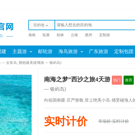
目的地
海南
拓展
桂林
云南
惠州
定制游
团建
主题游
邮轮游
海岛旅游
广东旅游
定制包团
— 全富岛; 拥抱最美玻璃海 — 银屿岛)
南海之梦”西沙之旅4天游
热门
推荐
— 银屿岛)
向祖国南疆·庄严致敬,登上绝美小岛·感受碰海人
实时计价
市场价:实时计价