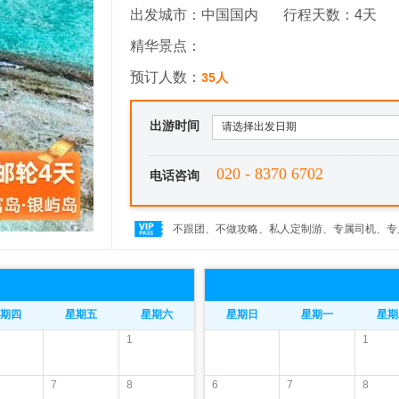
出发城市：中国国内
行程天数：4天
精华景点：
预订人数：
35人
出游时间
请选择出发日期
020 - 8370 6702
电话咨询
不跟团、不做攻略、私人定制游、专属司机、专
期四
星期五
星期六
星期日
星期一
星期
1
1
7
8
6
7
8