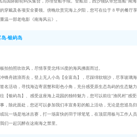
行前往三亚凤凰岛国际邮轮码头集合，办理登船手续。登船后，西沙领队带您巡船
的穿戴及各项安全要领。傍晚欣赏完海上夕阳，您可在位于 8 甲的餐厅
重温一部老电影《南海风云》。
富岛-银屿岛
板拍拍照吹吹风，尽情享受北纬16度的海风拂面而过。
冲锋舟踏浪而去，登上无人小岛【全富岛】，尽踩绵软细沙，尽享玻璃海
签名活动，寻找海边寄居蟹和彩色小角，充分感受原生态岛屿的生态魅力
往【银屿岛】、感受这座海上花园的独特魅力，您可以前往“渔民村”感
事，除此面处，您还可以参加我们丰宣务彩的船上活动，无论是您巡岛归
或玩一场是地冰吉赛，打一场富快的羽于球笔笔，在顶层用板与工作人员
我们一起沉醉在这南海之禁里。