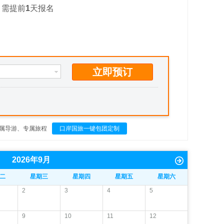
需提前
1
天报名
立即预订
属导游、专属旅程
口岸国旅一键包团定制
2026
年
9
月
二
星期三
星期四
星期五
星期六
2
3
4
5
9
10
11
12