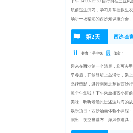
下午 14:00-15:30 自
航前逃生演习，学习并掌握救生衣
场听一场精彩的西沙知识推介会，
第2天
西沙-全
餐食：早中晚
住宿：
迎来在西沙第一个清晨，您可去甲
早餐后，开始登艇上岛活动，乘上
岛碑留影，进行南海之梦轮西沙行
睡个午觉啦！下午乘坐接驳小鼾前
美味：听听老渔民进述这片海的故
娱乐顶目：西沙油画体验小课程：
演出，夜空当墓布，海风作道具，