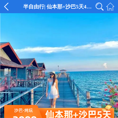
半自由行| 仙本那+沙巴5天4晚<广州或香港飞，0自费0购物，2天跳岛>