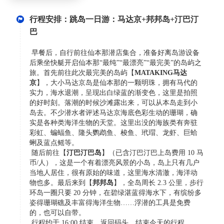
行程安排：跳岛一日游：马达京+邦邦岛+汀巴汀
巴
早餐后，自行前往仙本那潜店集合，准备好离岛游设备
后乘坐快艇开启仙本那“最纯”“最漂亮”“最完美”的岛屿之
旅。首先前往此次最完美的岛屿【
MATAKING马达
京
】，大小马达京岛是仙本那的一颗明珠，拥有马代的
实力，海水退潮，呈现出白绿蓝的渐变色，这里是拍照
的好时刻。落潮的时候沙滩露出来，可以从本岛走到小
岛去。不少潜水者评述马达京海底色彩生动的珊瑚，确
实是各种类海洋生物的天堂。这里出没的海族类有奔驻
彩虹、蝙蝠鱼、隆头鹦鹉鱼、梭鱼、玳瑁、龙虾、巨蛤
蜊及蓝点鳐等。
随后前往【
汀巴汀巴岛
】（已含汀巴汀巴上岛费用 10 马
币/人），这是一个有着漂亮风景的小岛，岛上只有几户
当地人居住，很有原始的味道，这里海水清澈，海洋动
物也多。最后来到【
邦邦岛
】，全岛周长 2.3 公里，步行
环岛一圈只要 20 分钟，在碧绿湛蓝得海水下，有缤纷多
姿得珊瑚礁及丰富得海洋生物……浮潜的工具是免费
的，也可以自带。
行程约于 16:00 结束，返回码头，结束今天的行程。