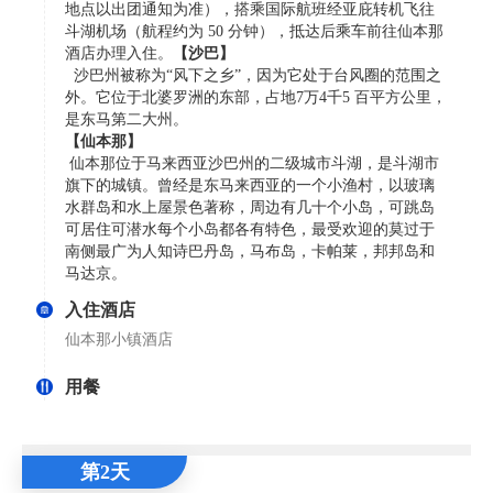
地点以出团通知为准），搭乘国际航班经亚庇转机飞往
斗湖机场（航程约为 50 分钟），抵达后乘车前往仙本那
酒店办理入住。
【沙巴】
沙巴州被称为“风下之乡”，因为它处于台风圈的范围之
外。它位于北婆罗洲的东部，占地7万4千5 百平方公里，
是东马第二大州。
【仙本那】
仙本那位于马来西亚沙巴州的二级城市斗湖，是斗湖市
旗下的城镇。曾经是东马来西亚的一个小渔村，以玻璃
水群岛和水上屋景色著称，周边有几十个小岛，可跳岛
可居住可潜水每个小岛都各有特色，最受欢迎的莫过于
南侧最广为人知诗巴丹岛，马布岛，卡帕莱，邦邦岛和
马达京。
入住酒店
仙本那小镇酒店
用餐
第2天