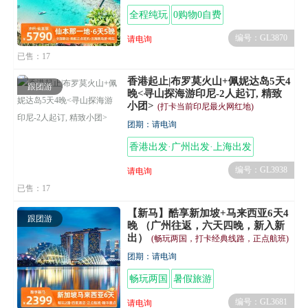
全程纯玩
0购物0自费
编号：GL3870
请电询
已售：17
香港起止|布罗莫火山+佩妮达岛5天4
跟团游
晚<寻山探海游印尼-2人起订, 精致
小团>
(打卡当前印尼最火网红地)
团期：请电询
香港出发·广州出发·上海出发
编号：GL3938
请电询
已售：17
【新马】酷享新加坡+马来西亚6天4
跟团游
晚 （广州往返，六天四晚，新入新
出）
(畅玩两国，打卡经典线路，正点航班)
团期：请电询
畅玩两国
暑假旅游
编号：GL3681
请电询