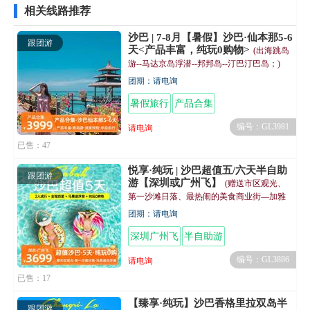
相关线路推荐
沙巴 | 7-8月【暑假】沙巴·仙本那5-6
跟团游
天<产品丰富，纯玩0购物>
(出海跳岛
游--马达京岛浮潜--邦邦岛--汀巴汀巴岛；)
团期：请电询
暑假旅行
产品合集
编号：GL3981
请电询
已售：47
悦享·纯玩 | 沙巴超值五/六天半自助
跟团游
游【深圳或广州飞】
(赠送市区观光、
第一沙滩日落、最热闹的美食商业街—加雅
街，沉浸式体验当地的市井风情)
团期：请电询
深圳广州飞
半自助游
编号：GL3886
请电询
已售：17
【臻享·纯玩】沙巴香格里拉双岛半
跟团游