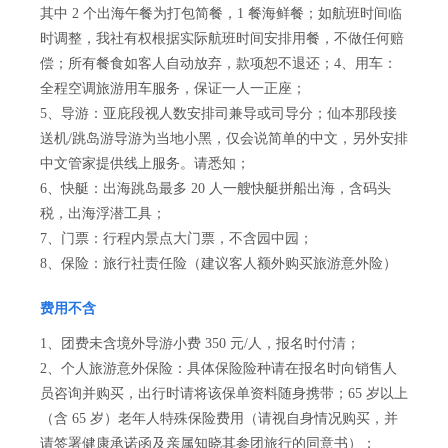
其中 2 个出海午餐为打包简餐，1 餐海鲜餐；如航班时间临
时调整，我社有权根据实际航班时间安排用餐，不做任何赔
偿；所有餐食如客人自动放弃，款项恕不退还；4、用车：
全程空调旅游用车服务，保证一人一正座；
5、导游：亚庇段视人数安排司兼导或司导分；仙本那段接
送机/跳岛游导游为当地小黑，仅会说简单的中文，另外安排
中文管家提供线上服务。请悉知；
6、快艇：出海跳岛最多 20 人一艘快艇拼船出海，含码头
税，出海浮潜工具；
7、门票：行程内景点大门票，不含园中园；
8、保险：旅行社责任险（建议客人额外购买旅游意外险）
费用不含
1、团费未含境外导游小费 350 元/人，报名时付清；
2、个人旅游意外保险：具体保险险种请在报名时向销售人
员咨询并购买，出行时请将该保单资料随身携带；65 岁以上
（含 65 岁）老年人特殊保险费用（请视自身情况购买，并
请签署健康承诺函及亲属知晓其参团旅行的同意书）；