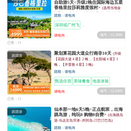
自助游5天<升级2晚住国际海边五星
香格里拉莎莉雅度假村>
(选用当地金
牌景点，成本高，绝无投机取巧，不购物无
团期：请电询
自费压力，完全回归旅游本真)
深圳或广州飞
沙巴最佳好评国际五星酒店
编号：GL3888
请电询
已售：11
聚划算花园大道众行南非10天
(升级
跟团游
【花园大道 4 星】2 晚，【太阳城 4 星】1
晚，【开普敦 4 星】3 晚)
团期：请电询
甄选住宿
美味餐食
地道体验
编号：GL4469
请电询
已售：11
仙本那一地6天5晚<正点航班，出海
跟团游
跳岛游，纯玩0 购物0自费>
(出海跳岛
游-马达京岛浮潜--邦邦岛-汀巴汀巴岛)
团期：请电询