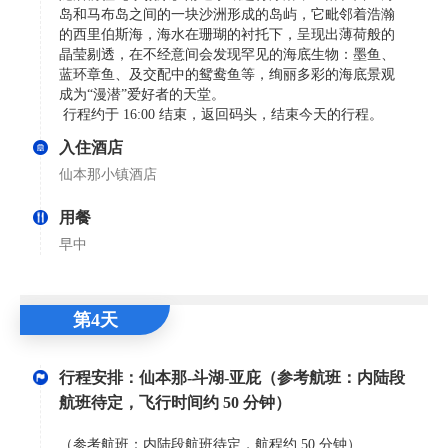
岛和马布岛之间的一块沙洲形成的岛屿，它毗邻着浩瀚
的西里伯斯海，海水在珊瑚的衬托下，呈现出薄荷般的
晶莹剔透，在不经意间会发现罕见的海底生物：墨鱼、
蓝环章鱼、及交配中的鸳鸯鱼等，绚丽多彩的海底景观
成为“漫潜”爱好者的天堂。
行程约于 16:00 结束，返回码头，结束今天的行程。
入住酒店
仙本那小镇酒店
用餐
早中
第4天
行程安排：仙本那-斗湖-亚庇（参考航班：内陆段
航班待定，飞行时间约 50 分钟）
（参考航班：内陆段航班待定，航程约 50 分钟）