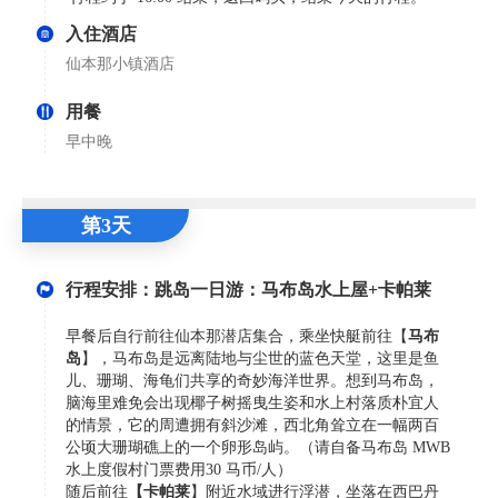
入住酒店
仙本那小镇酒店
用餐
早中晚
第3天
行程安排：跳岛一日游：马布岛水上屋+卡帕莱
早餐后自行前往仙本那潜店集合，乘坐快艇前往【
马布
岛
】，马布岛是远离陆地与尘世的蓝色天堂，这里是鱼
儿、珊瑚、海龟们共享的奇妙海洋世界。想到马布岛，
脑海里难免会出现椰子树摇曳生姿和水上村落质朴宜人
的情景，它的周遭拥有斜沙滩，西北角耸立在一幅两百
公顷大珊瑚礁上的一个卵形岛屿。（请自备马布岛 MWB
水上度假村门票费用30 马币/人）
随后前往
【卡帕莱
】附近水域进行浮潜，坐落在西巴丹