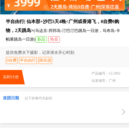
半自由行| 仙本那+沙巴5天4晚<广州或香港飞，0自费0购
物，2天跳岛>
(马达京-邦邦岛-汀巴汀巴跳岛一日游，马布岛-卡
帕莱跳岛一日游)
新品
热卖
提供免费水下摄影，记录潜水开心时刻
0自费
半自由行
跳岛游
产品编号：
GL3692
实时计价
出发城市：
广州
发团日期
以下价格均为起价