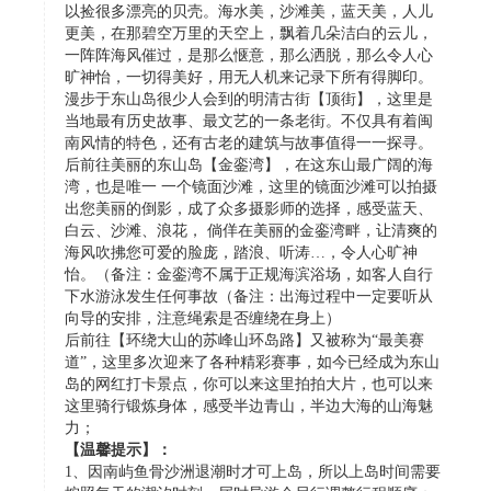
以捡很多漂亮的贝壳。海水美，沙滩美，蓝天美，人儿
更美，在那碧空万里的天空上，飘着几朵洁白的云儿，
一阵阵海风催过，是那么惬意，那么洒脱，那么令人心
旷神怡，一切得美好，用无人机来记录下所有得脚印。
漫步于东山岛很少人会到的明清古街【顶街】，这里是
当地最有历史故事、最文艺的一条老街。不仅具有着闽
南风情的特色，还有古老的建筑与故事值得一一探寻。
后前往美丽的东山岛【金銮湾】，在这东山最广阔的海
湾，也是唯一 一个镜面沙滩，这里的镜面沙滩可以拍摄
出您美丽的倒影，成了众多摄影师的选择，感受蓝天、
白云、沙滩、浪花， 倘佯在美丽的金銮湾畔，让清爽的
海风吹拂您可爱的脸庞，踏浪、听涛…，令人心旷神
怡。（备注：金銮湾不属于正规海滨浴场，如客人自行
下水游泳发生任何事故（备注：出海过程中一定要听从
向导的安排，注意绳索是否缠绕在身上）
后前往【环绕大山的苏峰山环岛路】又被称为“最美赛
道”，这里多次迎来了各种精彩赛事，如今已经成为东山
岛的网红打卡景点，你可以来这里拍拍大片，也可以来
这里骑行锻炼身体，感受半边青山，半边大海的山海魅
力；
【温馨提示】：
1、因南屿鱼骨沙洲退潮时才可上岛，所以上岛时间需要