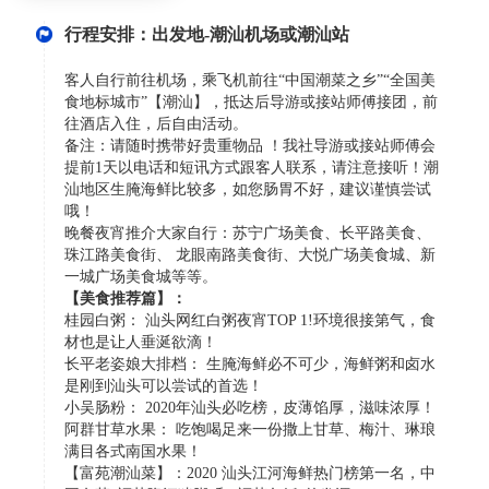
行程安排：出发地-潮汕机场或潮汕站
客人自行前往机场，乘飞机前往“中国潮菜之乡”“全国美
食地标城市”【潮汕】，抵达后导游或接站师傅接团，前
往酒店入住，后自由活动。
备注：请随时携带好贵重物品 ！我社导游或接站师傅会
提前1天以电话和短讯方式跟客人联系，请注意接听！潮
汕地区生腌海鲜比较多，如您肠胃不好，建议谨慎尝试
哦！
晚餐夜宵推介大家自行：苏宁广场美食、长平路美食、
珠江路美食街、 龙眼南路美食街、大悦广场美食城、新
一城广场美食城等等。
【美食推荐篇】：
桂园白粥： 汕头网红白粥夜宵TOP 1!环境很接第气，食
材也是让人垂涎欲滴！
长平老姿娘大排档： 生腌海鲜必不可少，海鲜粥和卤水
是刚到汕头可以尝试的首选！
小吴肠粉： 2020年汕头必吃榜，皮薄馅厚，滋味浓厚！
阿群甘草水果： 吃饱喝足来一份撒上甘草、梅汁、琳琅
满目各式南国水果！
【富苑潮汕菜】：2020 汕头江河海鲜热门榜第一名，中