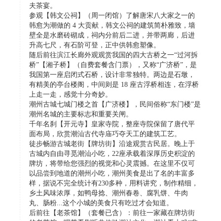
夫茶宴。
参观【韩文公祠】（周一闭馆）了解唐宋八大家之一的
韩愈为潮做的 4 大贡献，韩文公祠的建筑简朴雅致，墙
壁全是水磨砖砌成，祠内分前后二进，并带两廊，后进
升高七尺，有石阶可登，正中供韩愈塑像。
随后前往滨江长廊外观观赏我国的四大古桥之一“过河拆
桥”【湘子桥】（自费套餐含门票），又称“广济桥”，是
我国第一座启闭式石桥，设计非常独特。两边是石墩，
有精美的亭台楼阁，中间则是 18 座古浮桥相连，在浮桥
上走一走，感觉十分奇妙。
潮州古城七城门楼之首【广济楼】，民间俗称“东门楼”是
潮州名城的主要标志和重要关闸。
千年名刹【开元寺】皇家寺院，整座寺院保留了唐代平
面布局，欣赏潮汕古代寺庙巧夺天工的建筑工艺。
徒步畅游古城老街【牌坊街】沿途观赏古民居。晚上于
古城内自由寻觅潮汕小吃，22座承载着深厚历史积淀的
牌坊，将带给您强烈的视觉和心灵震撼。在这里不仅可
以品尝到地道的潮州小吃，潮州美食是出了名的丰富多
样，据说不完全统计有230多种，用料讲究，制作精细，
乡土风味浓厚，如鸭母捻、潮州春卷、腐乳饼、牛肉
丸、肠粉...这个小城的美食只有吃过才会知道。
后前往【老茶馆】（套餐已含）：前往一家藏在牌坊街