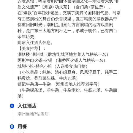
的老茶馆，喝茶看剧听曲体验潮汕文化—潮汕看大戏“非
质文化遗产”【潮剧+功夫茶】（含门票+茶位费），
在“爆款”百年独株老屋，充满了满満民国怀旧气息。时常
有曲艺演出的舞台仍余音绕梁，复古精美的摆设器具带
你重回旧时光，潮剧是用潮汕方言演唱的地方戏曲剧
种，是广东三大地方剧种之一，形成于明代，已有四百
余年历史。
随后入住酒店休息。
【美食推荐】：
潮膳楼-潮州菜（牌坊街城区地方菜人气榜第一名）
阿彬牛肉火锅-火锅 （湘桥区火锅人气榜第一名）
城脚小吃-特色小吃（入选美食热门榜）
（小吃菜品：蚝烙、清心绿豆爽、凤凰浮豆干、纯手工
鸭母捻、香煎菜头粿、牛肉丸汤）
镇记牛杂店—牛杂 （潮州当地人推荐老字号）
（牛杂粿条汤、净牛杂、牛杂米粉、牛筋丸汤、牛杂面
汤）
入住酒店
潮州当地3钻酒店
用餐