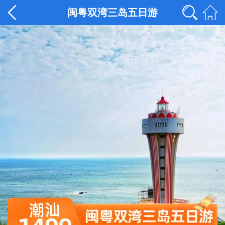
闽粤双湾三岛五日游