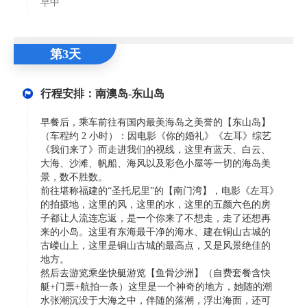
早中
第3天
行程安排：南澳岛-东山岛
早餐后，乘车前往有国内最美海岛之美誉的【东山岛】
（车程约 2 小时）：因电影《你的婚礼》《左耳》综艺
《我们来了》而走进我们的视线，这里有蓝天、白云、
大海、沙滩、帆船、海风以及彩色小屋等一切的海岛美
景，数不胜数。
前往堪称福建的“圣托尼里”的【南门湾】，电影《左耳》
的拍摄地，这里的风，这里的水，这里的五颜六色的房
子都让人流连忘返，是一个你来了不想走，走了还想再
来的小岛。这里有东海最干净的海水、建在铜山古城的
古嵝山上，这里是铜山古城的最高点，又是风景绝佳的
地方。
然后去游览乘坐快艇游览【鱼骨沙洲】（自费套餐含快
艇+门票+航拍一条）这里是一个神奇的地方，她随的潮
水张潮沉没于大海之中，伴随的落潮，浮出海面，还可