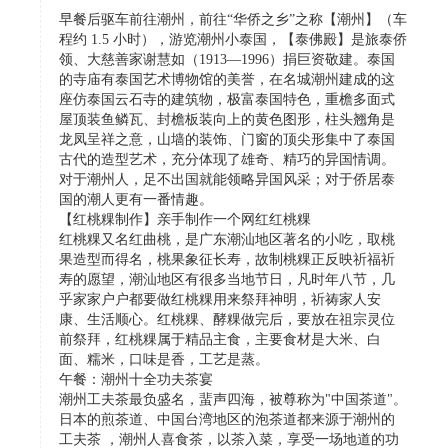
早餐后驱车前往潮州，前往“华侨之乡”之称【潮州】（车
程约 1.5 小时），游览潮州小泰国，【泰佛殿】是旅泰侨
领、大慈善家谢慧如（1913—1996）捐巨资敬建。泰国
的寺庙有泰国艺术博物馆的美誉，在名城潮州建成的这
座仿泰国云石寺的建筑物，极富泰国特色，重檐多面式
屋顶装鱼鳞瓦、封檐板装向上的黄色图形，柱头翘角是
龙凤呈祥之意，山墙的装饰、门窗的顶尖形集中了泰国
古代的造型艺术，充分体现了雄奇、精巧的异国情调。
对于潮州人，足不出国就能领略异国风采；对于侨居泰
国的潮人更有一番情趣。
【红桃粿制作】亲手制作一个网红红桃粿
红桃粿又名红曲桃，是广东潮汕地区著名的小吃，取桃
果造型而得名，桃果象征长寿，故制桃粿正反映祈福祈
寿的愿望，潮汕地区有很多当地节日，凡时年八节，几
乎家家户户都要做红桃粿用来祭拜神明，祈祷家人安
康、生活顺心。红桃粿、酵粿做完后，要放在祖宗灵位
前祭拜，红桃粿属于精品主食，主要食材是大米、白
面、糯米，口味是香，工艺是蒸。
午餐：潮州十全功夫茶宴
潮州工夫茶最负盛名，蜚声四海，被尊称为"中国茶道"。
日本的煎茶道、中国台湾地区的泡茶道都来源于潮州的
工夫茶 ，潮州人喜食茶，以茶入菜，享受一场地道的功