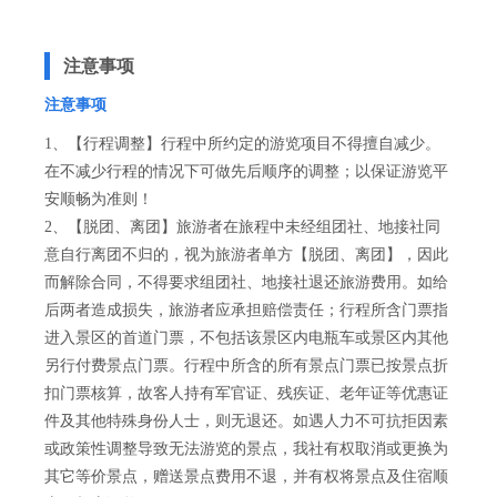
注意事项
注意事项
1、【行程调整】行程中所约定的游览项目不得擅自减少。
在不减少行程的情况下可做先后顺序的调整；以保证游览平
安顺畅为准则！
2、【脱团、离团】旅游者在旅程中未经组团社、地接社同
意自行离团不归的，视为旅游者单方【脱团、离团】，因此
而解除合同，不得要求组团社、地接社退还旅游费用。如给
后两者造成损失，旅游者应承担赔偿责任；行程所含门票指
进入景区的首道门票，不包括该景区内电瓶车或景区内其他
另行付费景点门票。行程中所含的所有景点门票已按景点折
扣门票核算，故客人持有军官证、残疾证、老年证等优惠证
件及其他特殊身份人士，则无退还。如遇人力不可抗拒因素
或政策性调整导致无法游览的景点，我社有权取消或更换为
其它等价景点，赠送景点费用不退，并有权将景点及住宿顺