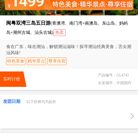
闽粤双湾三岛五日游
(青澳湾、南门湾+南澳岛、东山岛、妈屿
岛+潮州古城、汕头古城)
热卖
食在广东，味在潮汕，解锁潮汕滋味！探寻潮汕经典美食，舌尖潮
汕风味!
特色美食
精华景点
尊享住宿
产品编号：
GL4743
实时计价
出发城市：
中国国内
发团日期
以下价格均为起价