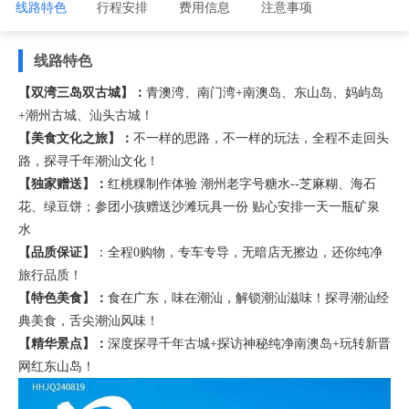
线路特色
行程安排
费用信息
注意事项
线路特色
【双湾三岛双古城】：
青澳湾、南门湾+南澳岛、东山岛、妈屿岛
+潮州古城、汕头古城！
【美食文化之旅】：
不一样的思路，不一样的玩法，全程不走回头
路，探寻千年潮汕文化！
【独家赠送】：
红桃粿制作体验 潮州老字号糖水--芝麻糊、海石
花、绿豆饼；参团小孩赠送沙滩玩具一份 贴心安排一天一瓶矿泉
水
【品质保证】
：全程0购物，专车专导，无暗店无擦边，还你纯净
旅行品质！
【特色美食】：
食在广东，味在潮汕，解锁潮汕滋味！探寻潮汕经
典美食，舌尖潮汕风味！
【精华景点】：
深度探寻千年古城+探访神秘纯净南澳岛+玩转新晋
网红东山岛！