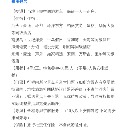
费用包含
【交通】当地正规空调旅游车，保证一人一正座。
【住宿】住宿：
汕头：豪逸、环都、环洋东方、柏丽艾尚、皇格、华侨大厦
等同级酒店
南澳岛：世纪海景、半岛假日、香湖湾、天海等同级酒店
漳州诏安：丹诏、恺悦丹庭、明诏等同级酒店
潮州：豪逸、声乐、如家精选、安南、万斯吉、宝华等同级
酒店
【用餐】4早3正。特色餐40-60元/人 （不足8人将安排退
餐）
【门票】行程内所含景点首道大门票（如所含景点有享受优
待票的，均按旅游社团队协议价退还差价（不参与游客门票
不退）；赠送景点不去不退，无优待票政策，导游有权根据
实际调整景点游览先后顺序）
【导游】全程导游讲解服务；（10人以上安排导游 不足将安
排司兼导）
【保险】旅行社责任保险；不含旅游意外险。