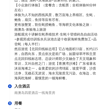
山，感受“渔村+滨海旅游+农家特色”的魅力。
【小众旅行体验】（套餐含；含船票；全程体验80分钟
左右）
体验为人不知的西线风景，数万亩海上养殖区。生蚝，
鲍鱼，扇贝，鱼排等应有尽有。
更有放蟹笼，割生蚝捞鲍鱼，等海耕文化体验之旅：
南澳岛·体验海上旅游
游船观光十讲解生蚝养殖技术·生蚝十登猎屿岛自由活动
+参观郑成功训练水兵泳池古迹十收获海鲜免费加工+品
尝蚝（每人半打）
然后游览【北回归线标志塔】它占地面积33亩，长约225
米，自西向东，景点依次是前广场，如茵绿草坪和主景
点北回归线标志塔。总设计师郑少文融合了天文现象和
常识，又叫自然之门；游览【青澳湾沙滩】广东省著名
沐浴海滩之一，金黄柔软的沙湾绵延，坡度平缓，沙质
洁净，无礁石无淤泥，海水无陵质无污染。在海边，吹
海风吃海鲜，最惬意的一顿海鲜餐。
入住酒店
南澳岛四星酒店一线海景房
用餐