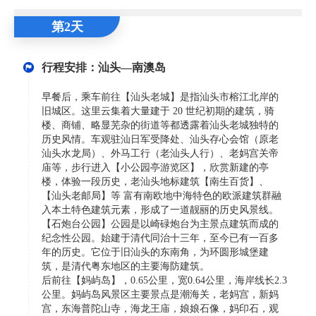
第2天
行程安排：汕头—南澳岛
早餐后，乘车前往【汕头老城】是指汕头市榕江北岸的
旧城区。这里云集着大量建于 20 世纪初期的建筑，骑
楼、商铺、略显芜杂的街道等都透露着汕头老城独特的
历史风情。车观驻汕日军受降处、汕头存心会馆（原老
汕头水龙局）、外马工行（老汕头人行）、老妈宫关帝
庙等，步行进入【小公园亭游览区】，欣赏新建的亭
楼，体验一段历史，老汕头地标建筑【南生百货】、
【汕头老邮局】等 富有南欧地中海特色的欧派建筑群融
入本土特色建筑元素，形成了一道靓丽的历史风景线。
【石炮台公园】公园是以崎碌炮台为主景点建筑而成的
纪念性公园。始建于清代同治十三年，至今已有一百多
年的历史。它位于旧汕头的东南角，为环圆形城堡建
筑，是清代粤东地区的主要海防建筑。
后前往【妈屿岛】，0.65公里，宽0.64公里，海岸线长2.3
公里。妈屿岛风景区主要景点是潮海关，老妈宫，新妈
宫，东海普陀山寺，海龙王庙，娘娘石像，妈印石，观