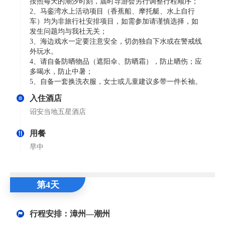
按照每天的潮汐时刻，届时导游会另行调整行程顺序；
2、马銮湾水上活动项目（香蕉船、摩托艇、水上自行
车）均为非旅行社安排项目，如需参加请谨慎选择，如
发生问题均与我社无关；
3、海边戏水一定要注意安全，切勿独自下水或在警戒线
外玩水。
4、请自备防晒物品（遮阳伞、防晒霜），防止晒伤；应
多喝水，防止中暑；
5、自备一套换洗衣服，女士或儿童建议多带一件长袖。
入住酒店
诏安当地五星酒店
用餐
早中
第4天
行程安排：漳州—潮州