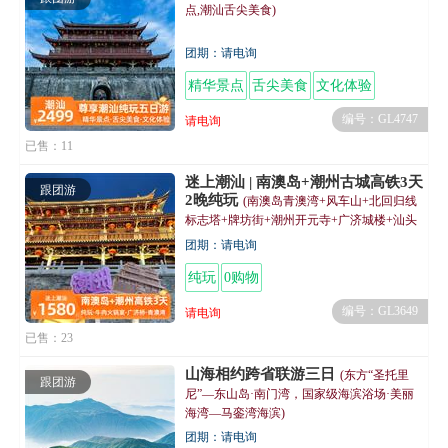
点,潮汕舌尖美食)
团期：请电询
精华景点
舌尖美食
文化体验
编号：GL4747
请电询
已售：11
迷上潮汕 | 南澳岛+潮州古城高铁3天
跟团游
2晚纯玩
(南澳岛青澳湾+风车山+北回归线
标志塔+牌坊街+潮州开元寺+广济城楼+汕头
小公园)
团期：请电询
纯玩
0购物
编号：GL3649
请电询
已售：23
山海相约跨省联游三日
(东方“圣托里
跟团游
尼”—东山岛·南门湾，国家级海滨浴场·美丽
海湾—马銮湾海滨)
团期：请电询