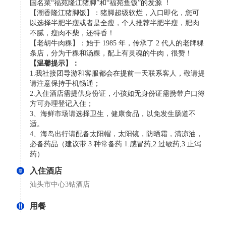
国名菜“福苑隆江猪脚”和“福苑鱼饭”的发源 ！
【潮香隆江猪脚饭】：猪脚超级软烂，入口即化，您可
以选择半肥半瘦或者是全瘦，个人推荐半肥半瘦，肥肉
不腻，瘦肉不柴，还特香！
【老胡牛肉粿】：始于 1985 年，传承了 2 代人的老牌粿
条店，分为干粿和汤粿，配上有灵魂的牛肉，很赞！
【温馨提示】：
1.我社接团导游和客服都会在提前一天联系客人，敬请提
请注意保持手机畅通；
2.入住酒店需提供身份证，小孩如无身份证需携带户口簿
方可办理登记入住；
3、海鲜市场请选择卫生，健康食品，以免发生肠道不
适。
4、海岛出行请配备太阳帽，太阳镜，防晒霜，清凉油，
必备药品（建议带 3 种常备药 1.感冒药;2.过敏药;3.止泻
药）
入住酒店
汕头市中心3钻酒店
用餐