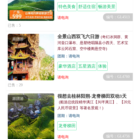
特色美食
舒适住宿
畅游美景
编号：GL4513
请电询
已售：5
全景山西双飞六日游
(奇幻冰洞群、黄
跟团游
河壶口瀑布、悬塑绝唱隰县小西天、艺术宝
库云冈石窟、空中楼阁悬空寺)
团期：请电询
豪华酒店
五星酒店
体验
编号：GL4760
请电询
已售：29
很想去桂林阳朔-龙脊梯田双动3天
跟团游
(船游总统段精华漓江【兴坪漓江】、【20元
人民币背景】等著名景观！)
团期：请电询
龙脊梯田
编号：GL4756
请电询