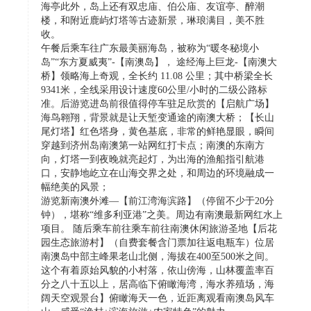
海亭此外，岛上还有双忠庙、伯公庙、友谊亭、醉潮
楼，和附近鹿屿灯塔等古迹新景，琳琅满目，美不胜
收。
午餐后乘车往广东最美丽海岛，被称为“暖冬秘境小
岛”“东方夏威夷”-【南澳岛】， 途经海上巨龙-【南澳大
桥】领略海上奇观，全长约 11.08 公里；其中桥梁全长
9341米，全线采用设计速度60公里/小时的二级公路标
准。后游览进岛前很值得停车驻足欣赏的【启航广场】
海鸟翱翔，背景就是让天堑变通途的南澳大桥；【长山
尾灯塔】红色塔身，黄色基底，非常的鲜艳显眼，瞬间
穿越到济州岛南澳第一站网红打卡点；南澳的东南方
向，灯塔一到夜晚就亮起灯，为出海的渔船指引航港
口，安静地屹立在山海交界之处，和周边的环境融成一
幅绝美的风景；
游览新南澳外滩—【前江湾海滨路】（停留不少于20分
钟），堪称“维多利亚港”之美。周边有南澳最新网红水上
项目。 随后乘车前往乘车前往南澳休闲旅游圣地【后花
园生态旅游村】（自费套餐含门票加往返电瓶车）位居
南澳岛中部主峰果老山北侧，海拔在400至500米之间。
这个有着原始风貌的小村落，依山傍海，山林覆盖率百
分之八十五以上，居高临下俯瞰海湾，海水养殖场，海
阔天空观景台】俯瞰海天一色，近距离观看南澳岛风车