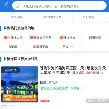
全部分类
出行时间/天数
出行预算
珠海热门旅游目的地
1
2
3
港珠澳大桥
长隆海洋世界
珠海渔女
圆明新园
情侣路
珠海石景山
更多 >>
长隆海洋世界旅游线路
珠海珠海长隆海洋王国一天 | 烟花表演 天
定制旅游
天出发 可包团定制
(独立成团，随心定制！)
团期：请电询
首创旅游+团建
更省一半预算！
编号：GL3637
请电询
已售：17