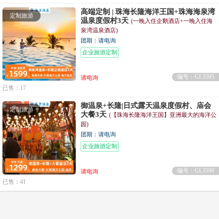
高端定制 | 珠海长隆海洋王国+珠海海泉湾
定制旅游
温泉度假村3天
(一晚入住企鹅酒店+一晚入住海
泉湾温泉酒店)
团期：请电询
企业旅游定制
编号：GL3595
请电询
已售：17
御温泉+长隆|日式露天温泉度假村、庙会
定制旅游
大餐3天
(【珠海长隆海洋王国】亚洲最大的海洋公
园)
团期：请电询
企业旅游定制
编号：GL3590
请电询
已售：41