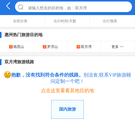
全部分类
出行时间/天数
出行预算
惠州热门旅游目的地
1
2
3
南昆山
罗浮山
双月湾
更多 >>
双月湾旅游线路
抱歉，没有找到符合条件的线路。
别沮丧,联系VIP旅游顾
问定制一个吧！
点击这里看看其他目的地
国内旅游